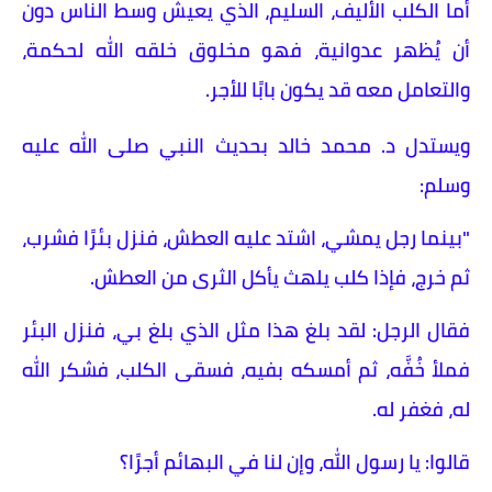
أما الكلب الأليف، السليم، الذي يعيش وسط الناس دون
أن يُظهر عدوانية، فهو مخلوق خلقه الله لحكمة،
والتعامل معه قد يكون بابًا للأجر.
ويستدل د. محمد خالد بحديث النبي صلى الله عليه
وسلم:
"بينما رجل يمشي، اشتد عليه العطش، فنزل بئرًا فشرب،
ثم خرج، فإذا كلب يلهث يأكل الثرى من العطش.
فقال الرجل: لقد بلغ هذا مثل الذي بلغ بي، فنزل البئر
فملأ خُفَّه، ثم أمسكه بفيه، فسقى الكلب، فشكر الله
له، فغفر له.
قالوا: يا رسول الله، وإن لنا في البهائم أجرًا؟