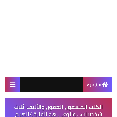
الرئيسية
الكلب المسعور، العقور، والأليف: ثلاث
شخصيات... والوعي هو الفارق/الهرم