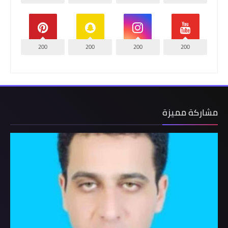
200
200
200
200
مشاركة مميزة