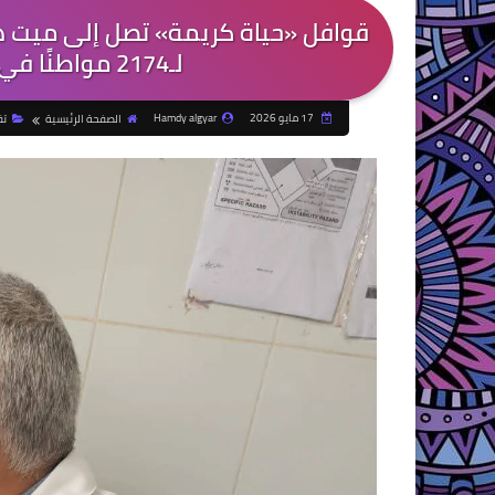
قوافل «حياة كريمة» تصل إلى ميت ها
لـ2174 مواطنًا في يومين - الهرم المصرى نيوز
17 مايو 2026
Hamdy algyar
الصفحة الرئيسية
تق