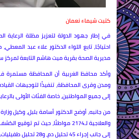
كتبت شيماء نعمان
في إطار جهود الدولة لتعزيز مظلة الرعاية الص
احتياجًا، تابع اللواء الدكتور علاء عبد المعطي،
مديرية الصحة بقرية ميت هاشم التابعة لمركز سم
وأكد محافظ الغربية أن المحافظة مستمرة في 
ومدن وقرى المحافظة، تنفيذًا لتوجيهات القيا
إلى جميع المواطنين، خاصة الفئات الأولى بالرعاية و
من جانبه، أوضح الدكتور أسامة بلبل، وكيل وزارة
إلى جانب إجراء 45 تحليل دم، و28 تحليل طفيليات، و28 فحصًا بالموجات فوق الصوتية.