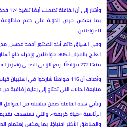
وأشار إ
بما يعكس حرص الدولة على دعم منظومة الو
للمواطنين.
وفي السياق ذاته، أكد الدكتور أحمد محسن، مدير 
منها 272 مواطنًا لرفع الوعي الصحي وتعزيز السلوكيات الوقائية السليمة.
وأضاف أن 116 مواطنًا شاركوا في است
متابعة الحالات التي تحتاج إلى رعاية إضافية من 
وتأتي هذه القافلة ضمن سلسلة من القوافل الطب
الرئاسية «حياة كريمة»، والتي تستهدف تقديم
والمناطق الأكثر احتياجًا، بما يعكس إهتمام ا