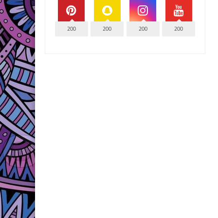
200
200
200
200