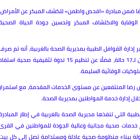
لى أن القافلة تضمنت أيضًا تنفيذ 174 فحصًا ضمن مبادرة «افحص واطمن» للكشف المبكر عن الأمراض،
قاية والاكتشاف المبكر وتحسين جودة الحياة الصحية
إدارة القوافل الطبية بمديرية الصحة بالغربية، أنه تم صرف
العلاج بالمجان لـ805 مواطنين، وإجراء خلع أسنان لـ17 حالة، فضلًا عن تنظيم 15 ندوة تثقيفية صحية استفا
بيان قياس رضا المنتفعين عن مستوى الخدمات المقدمة، مع استمرار
خلال إدارة خدمة المواطنين بمديرية الصحة.
ية التي تنفذها مديرية الصحة بالغربية في إطار المبادرة
 خدمات صحية مجانية وعالية الجودة للمواطنين في القرى
لدولة ببناء منظومة صحية عادلة ومستدامة تصل إلى كل بيت