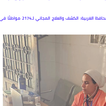
قوافل «حياة كريمة» تصل إلى ميت هاشم.. محافظ الغربية: الكشف والعلاج المجاني لـ2174 مواطنًا 